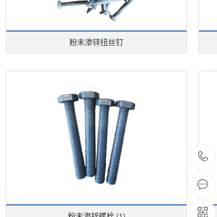
粉末渗锌扭丝钉
粉末渗锌螺栓 (1)